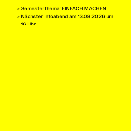
Semesterthema: EINFACH MACHEN
Nächster Infoabend am 13.08.2026 um
16 Uhr
So findest Du zu uns
Anmeldung zur Mappenberatung
Ich suche Kontakt
FSG Freie Schule für Gestaltung
Industriestraße 125–131
21107 Hamburg
040 33 98 25 90
post@fsg-hamburg.de
LinkedIn
Impressum
Datenschutz
Credits & Danke